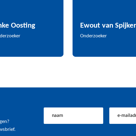
mke Oosting
Ewout van Spijke
derzoeker
Onderzoeker
ngen?
wsbrief.