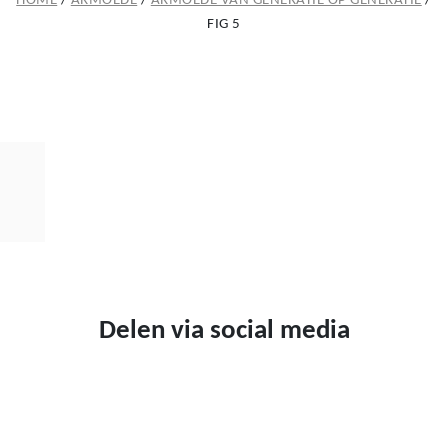
HOME
/
ARMOEDE
/
ARMOEDE VAN GENERATIE OP GENERATIE
/
FIG 5
Delen via social media