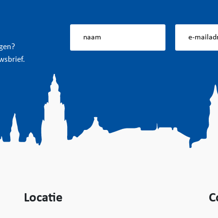
ngen?
wsbrief.
Locatie
C