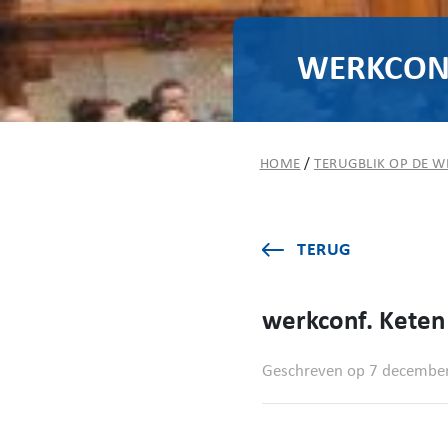
WERKCONF
HOME
/
TERUGBLIK OP DE W
TERUG
werkconf. Keten
Geschreven op 7 decembe