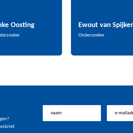
mke Oosting
Ewout van Spijke
derzoeker
Onderzoeker
ngen?
wsbrief.