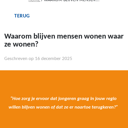
HOME
/
WAAROM BLIJVEN MENSEN...
TERUG
Waarom blijven mensen wonen waar
ze wonen?
Geschreven op 16 december 2025
“Hoe zorg je ervoor dat jongeren graag in jouw regio
willen blijven wonen of dat ze er naartoe terugkeren?”