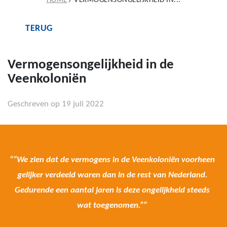
HOME
/
VERMOGENSONGELIJKHEID IN...
TERUG
Vermogensongelijkheid in de
Veenkoloniën
Geschreven op 19 juli 2022
““We zien dat de vermogens in de Veenkoloniën voorheen
gelijker verdeeld waren dan in de rest van Nederland.
Gedurende een aantal jaren is deze ongelijkheid steeds
wat toegenomen.””