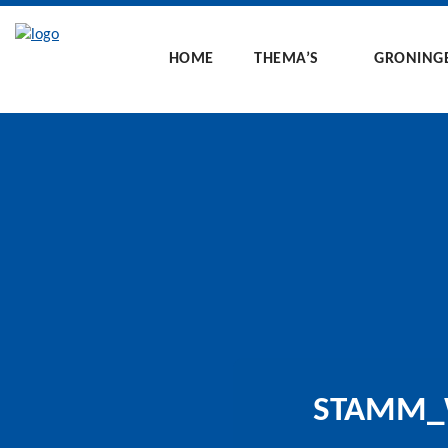
HOME
THEMA’S
GRONING
STAMM_W