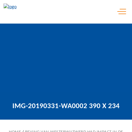
Open 
IMG-20190331-WA0002 390 X 234