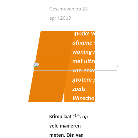
Geschreven op 23
“In
april 2019
krimpgebieden is
sprake van een
afname van de
woningvoorraad,
met uitzondering
van enkele
grotere plaatsen
zoals
Winschoten,
Veendam en
Appingedam.”
Krimp laat zich op
vele manieren
meten. Eén van