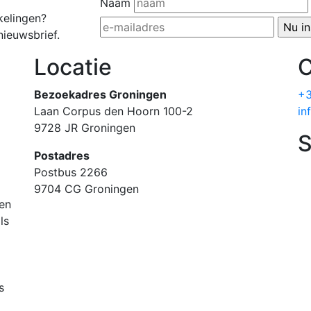
Naam
kelingen?
nieuwsbrief.
Locatie
C
Bezoekadres Groningen
+3
Laan Corpus den Hoorn 100-2
in
9728 JR Groningen
S
Postadres
Postbus 2266
9704 CG Groningen
 en
ls
s