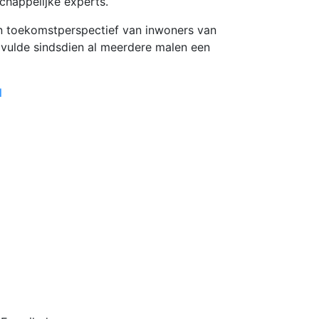
chappelijke experts.
en toekomstperspectief van inwoners van
 vulde sindsdien al meerdere malen een
l