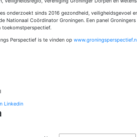
, Veiligheidsregio, Vereniging Groninger Dorpen en wetens
tmes onderzoekt sinds 2016 gezondheid, veiligheidsgevoel 
 de Nationaal Coördinator Groningen. Een panel Groningers
en toekomstperspectief.
ings Perspectief is te vinden op
www.groningsperspectief.n
l
n Linkedin
a