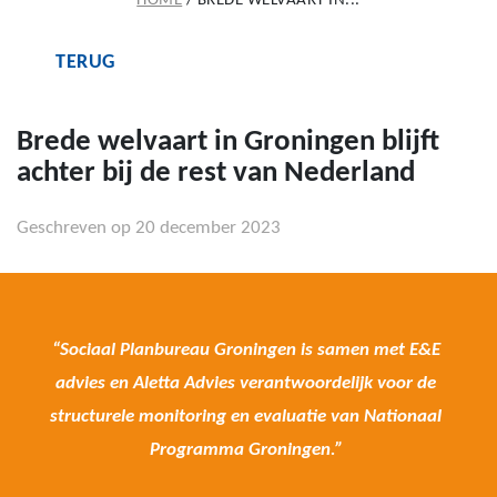
HOME
/
BREDE WELVAART IN...
TERUG
Brede welvaart in Groningen blijft
achter bij de rest van Nederland
Geschreven op 20 december 2023
“Sociaal Planbureau Groningen is samen met E&E
advies en Aletta Advies verantwoordelijk voor de
structurele monitoring en evaluatie van Nationaal
Programma Groningen.”